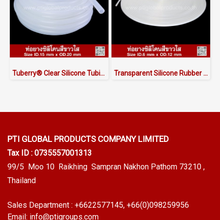
Tuberry® Clear Silicone Tubing | FDA Food Grade (ID 15mm x OD 20mm)
Transparent Silicone Rubber Tube I.D 6 X O.D 12 mm
PTI GLOBAL PRODUCTS
COMPANY LIMITED
Tax ID : 0735557001313
99/5 Moo 10 Raikhing Sampran Nakhon Pathom 73210 ,
Thailand
Sales Department :
+6622577145
, +66(0)098259956
Email:
info@ptigroups.com