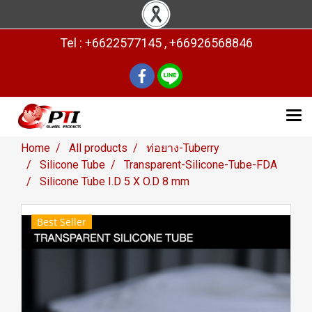
Tel : +6622577145 , +66926568846
Home
All products
ท่อยาง-Tuberry
Silicone Tube
Transparent-Silicone-Tube-FDA
Silicone Tube I.D 5 X O.D 8 mm
Best Seller