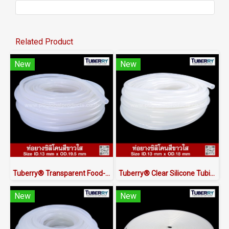
Related Product
New
New
Tuberry® Transparent Food-Grade Silicone Tubing 13 × 19.5 mm | Made in Thailand
Tuberry® Clear Silicone Tubing | FDA Food Grade (ID 13mm x OD 18mm)
New
New