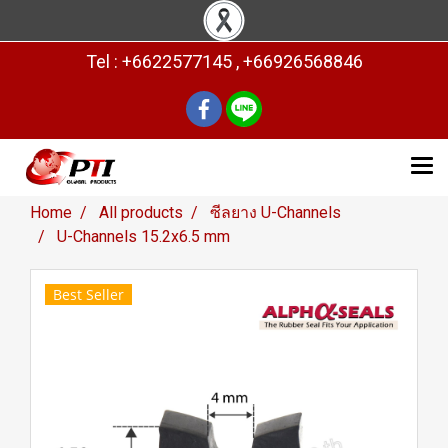
Tel : +6622577145 , +66926568846
Home
All products
ซีลยาง U-Channels
U-Channels 15.2x6.5 mm
Best Seller