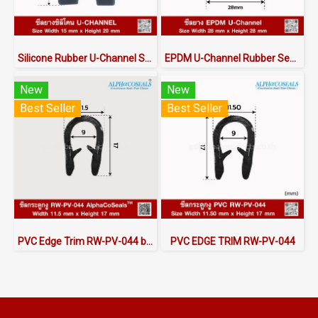
Silicone Rubber U-Channel Seal 15×20 mm | AlphaSeals® Thailand
EPDM U-Channel Rubber Seal 28x28mm
New
New
Best Seller
Best Seller
PVC Edge Trim RW-PV-044 by AlphaCoSeals™
PVC EDGE TRIM RW-PV-044