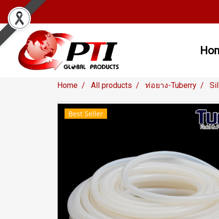
Ho
Home
All products
ท่อยาง-Tuberry
Si
Best Seller