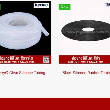
New
Tuberry® Clear Silicone Tubing | FDA Food Grade (ID 15mm x OD 20mm)