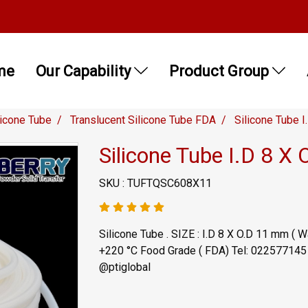
me
Our Capability
Product Group
licone Tube
Translucent Silicone Tube FDA
Silicone Tube 
Silicone Tube I.D 8 X
SKU : TUFTQSC608X11
Silicone Tube . SIZE : I.D 8 X O.D 11 mm ( 
+220 °C Food Grade ( FDA) Tel: 02257714
@ptiglobal