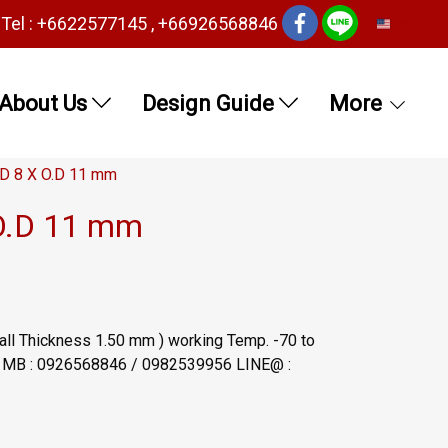
Tel : +6622577145 , +66926568846
EN
About Us
Design Guide
More
I.D 8 X O.D 11 mm
 O.D 11 mm
Wall Thickness 1.50 mm ) working Temp. -70 to
5 MB : 0926568846 / 0982539956 LINE@ :