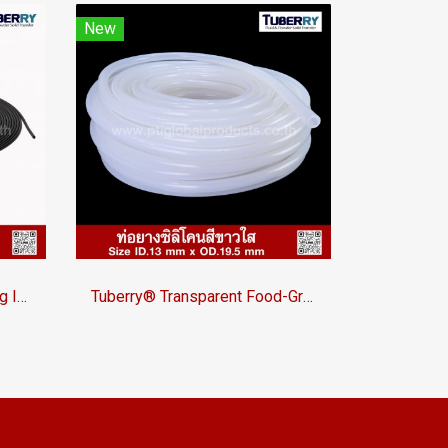
New
Black Silicone Rubber Tubing ID.1 x OD.2.5 mm
Tuberry® Transparent Food-Grade Silicone Tubing 13 × 19.5 mm | Made in Thailand