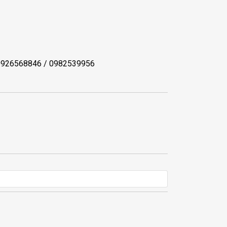
B : 0926568846 / 0982539956