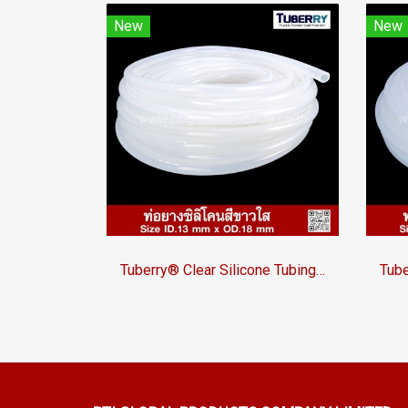
New
New
Tuberry® Clear Silicone Tubing | FDA Food Grade (ID 13mm x OD 18mm)