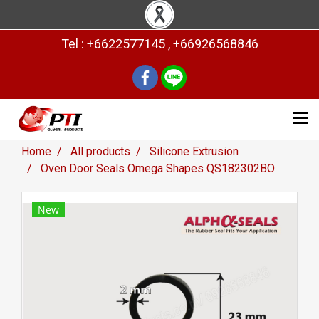
Tel : +6622577145 , +66926568846
Home
All products
Silicone Extrusion
Oven Door Seals Omega Shapes QS182302BO
New