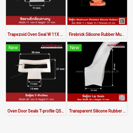
Trapezoid Oven Seal W 11X H 14 mm
Firebrick Silicone Rubber Mushroom W.11 X H.12 X T.3.5 mm
New
New
Oven Door Seals T-profile QS302103WT
Transparent Silicone Rubber Lip Seals 20x14mm