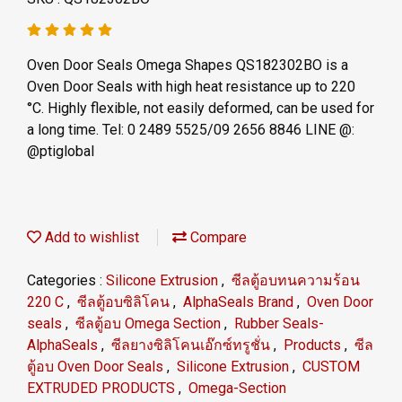
Oven Door Seals Omega Shapes QS182302BO is a
Oven Door Seals with high heat resistance up to 220
°C. Highly flexible, not easily deformed, can be used for
a long time. Tel: 0 2489 5525/09 2656 8846 LINE @:
@ptiglobal
Add to wishlist
Compare
Categories :
Silicone Extrusion
,
ซีลตู้อบทนความร้อน
220 C
,
ซีลตู้อบซิลิโคน
,
AlphaSeals Brand
,
Oven Door
seals
,
ซีลตู้อบ Omega Section
,
Rubber Seals-
AlphaSeals
,
ซีลยางซิลิโคนเอ๊กซ์ทรูชั่น
,
Products
,
ซีล
ตู้อบ Oven Door Seals
,
Silicone Extrusion
,
CUSTOM
EXTRUDED PRODUCTS
,
Omega-Section