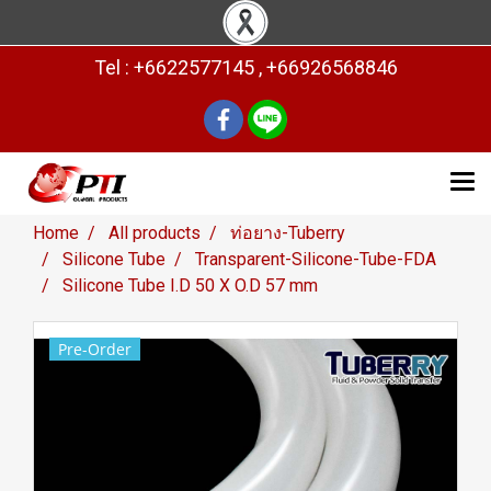
Tel : +6622577145 , +66926568846
Home
All products
ท่อยาง-Tuberry
Silicone Tube
Transparent-Silicone-Tube-FDA
Silicone Tube I.D 50 X O.D 57 mm
Pre-Order