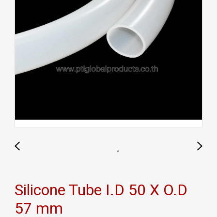
Silicone Tube I.D 50 X O.D
57 mm