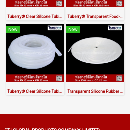
Tuberry® Clear Silicone Tubing | FDA Food Grade (ID 13mm x OD 18mm)
Tuberry® Transparent Food-Grade Silicone Tubing 13 × 19.5 mm | Made in Thailand
New
New
Tuberry® Clear Silicone Tubing | FDA Food Grade (ID 15mm x OD 20mm)
Transparent Silicone Rubber Tube I.D 6 X O.D 12 mm